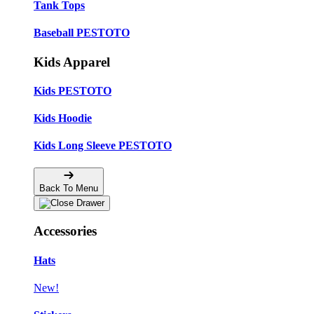
Tank Tops
Baseball PESTOTO
Kids Apparel
Kids PESTOTO
Kids Hoodie
Kids Long Sleeve PESTOTO
Back To Menu
Accessories
Hats
New!