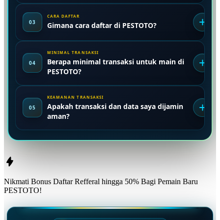
CARA DAFTAR
03
Gimana cara daftar di PESTOTO?
MINIMAL TRANSAKSI
Berapa minimal transaksi untuk main di
04
PESTOTO?
KEAMANAN TRANSAKSI
Apakah transaksi dan data saya dijamin
05
aman?
Nikmati
Bonus Daftar Refferal hingga 50%
Bagi Pemain Baru
PESTOTO!