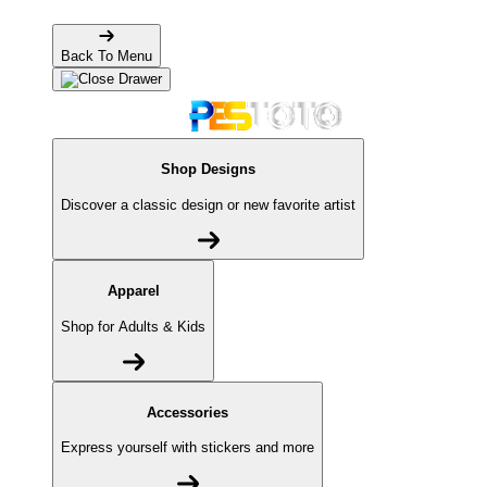
Back To Menu
Shop Designs
Discover a classic design or new favorite artist
Apparel
Shop for Adults & Kids
Accessories
Express yourself with stickers and more