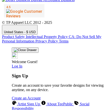
© TP Apparel LLC 2012 - 2025
United States - $ USD
Product Safety
Intellectual Property Policy
CA: Do Not Sell My
Personal Information
Privacy Policy
Terms
Welcome Guest!
Log In
Sign Up
Create an account to save your favorite designs for viewing
anytime, on any device.
Create an Account
Artist Sign Up
About TeePublic
Social
Responsibility