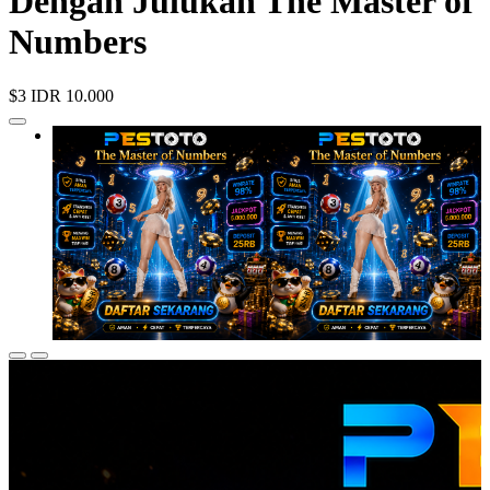
Dengan Julukan The Master of
Numbers
$3
IDR 10.000