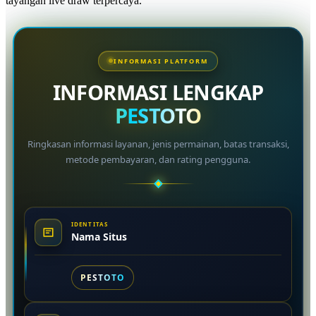
tayangan live draw terpercaya.
INFORMASI PLATFORM
INFORMASI LENGKAP
PESTOTO
Ringkasan informasi layanan, jenis permainan, batas transaksi,
metode pembayaran, dan rating pengguna.
IDENTITAS
Nama Situs
PESTOTO