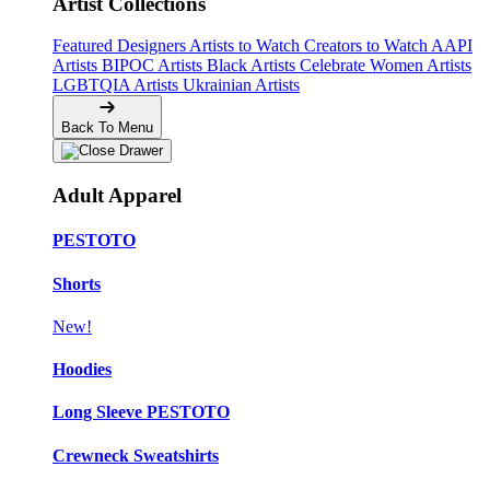
Artist Collections
Featured Designers
Artists to Watch
Creators to Watch
AAPI
Artists
BIPOC Artists
Black Artists
Celebrate Women Artists
LGBTQIA Artists
Ukrainian Artists
Back To Menu
Adult Apparel
PESTOTO
Shorts
New!
Hoodies
Long Sleeve PESTOTO
Crewneck Sweatshirts